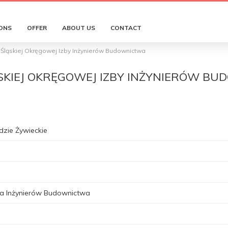
ONS
OFFER
ABOUT US
CONTACT
 Śląskiej Okręgowej Izby Inżynierów Budownictwa
ĄSKIEJ OKRĘGOWEJ IZBY INŻYNIERÓW B
dzie Żywieckie
a Inżynierów Budownictwa