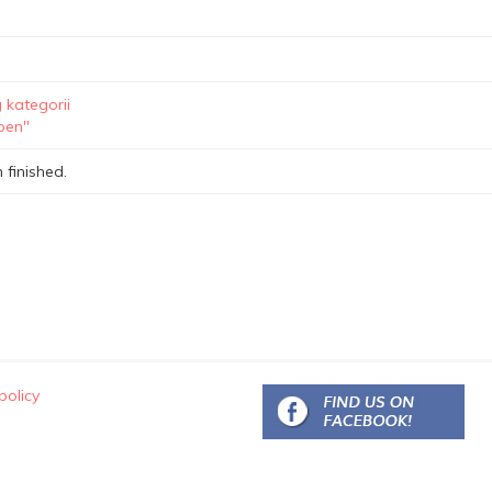
 kategorii
open"
 finished.
policy